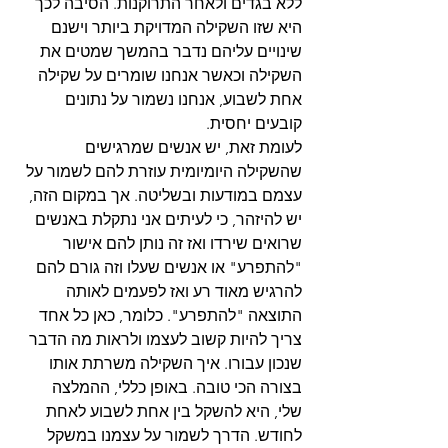
ללא בגדים ולאחר התרוקנות. הסיבה לכך 
היא שזו השקילה המדויקת ביותר וישנם 
שינויים עליהם נדבר בהמשך שמטים את 
השקילה וכאשר אנחנו שומרים על שקילה 
אחת לשבוע, אנחנו נשמור על נתונים 
קובעים יחסית. 
לעומת זאת, יש אנשים שמרגישים 
שהשקילה היומיומית עוזרת להם לשמור על 
עצמם במודעות ובשליטה. אך במקום הזה, 
יש להיזהר, כי לעיתים אני נתקלת באנשים 
שרואים שירדו ואז זה נותן להם אישור 
"להתפרע" או אנשים שעלו וזה גורם להם 
להרגיש מאוד רע ואז לפעמים לאותה 
התוצאה "להתפרע". כלומר, כאן כל אחד 
צריך להיות קשוב לעצמו ולראות מה הדבר 
שנכון עבורו. איך השקילה משרתת אותו 
בצורה הכי טובה. באופן כללי, ההמלצה 
שלי, היא להשקל בין אחת לשבוע לאחת 
לחודש. הדרך לשמור על עצמנו במשקל 