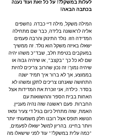
לעלות במשקל?! על כל זאת ועוד נענה 
בכתבה הבאה!
המילה משקל, מילה דיי כבדה. נחשפים 
אליה לראשונה בלידה, כבר שם מתחילה 
המדידה הזו. נולד התינוק והרבה פעמים 
ישאלו באיזה משקל הוא נולד. זה ממשיך 
במעקבים בטיפת חלב, שבד"כ משהו יהיה 
שם לא כל כך "בקצב", או שיהיה גבוה או 
שיהיה נמוך! זה נכון שהרוב צריכים להיות 
בממוצע, אך לא ברור איך תמיד ישנה 
התחושה שאנחנו צריכים לתקן ומשהו לא 
בסדר. כילדה, אני זוכרת את המדידות אצל 
האחות בבית הספר וההשוואות עם 
החברות. פעם ראשונה שזה נהיה מעניין. 
האמת, שזה מתחיל כיום בגיל די צעיר ומאז 
הנושא תופס אצל רובנו חלק משמעותי יותר 
ויותר בחיינו. בהריון למשל ישאלו לפעמים, 
"כמה עלית במשקל?" עוד לפני שישאלו מה 