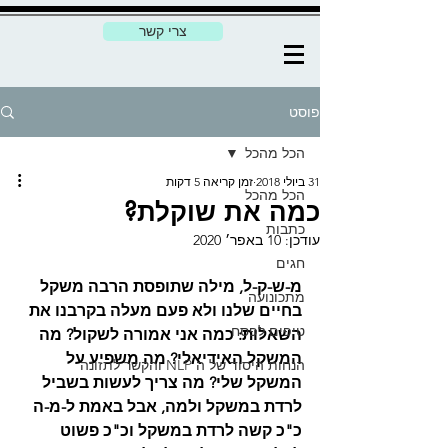
צרי קשר
פוסט
הכל מהכל
31 ביולי 2018
זמן קריאה 5 דקות
הכל מהכל
כמה את שוקלת?
כתבות
עודכן:
10 באפר׳ 2020
חגים
מ-ש-ק-ל, מילה שתופסת הרבה משקל 
מתכונועה
בחיים שלנו ולא פעם מעלה בקרבנו את 
טיפים לפסח
השאלות: כמה אני אמורה לשקול? מה 
המשקל האידיאלי? מה משפיע על 
הנחות היסוד של ה NLP והקשר לתזונה
המשקל שלי? מה צריך לעשות בשביל 
לרדת במשקל ולמה, אבל באמת ל-מ-ה 
כ"כ קשה לרדת במשקל וכ"כ פשוט 