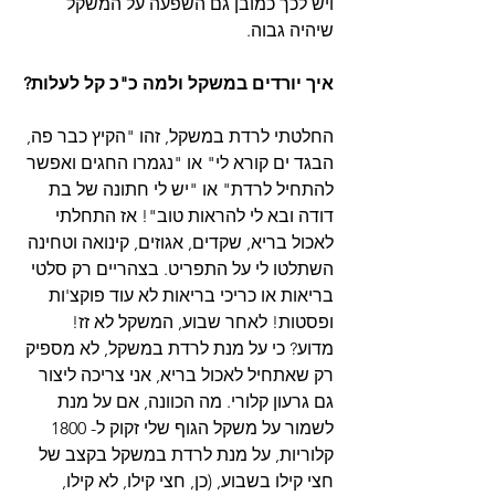
ויש לכך כמובן גם השפעה על המשקל 
שיהיה גבוה.
איך יורדים במשקל ולמה כ"כ קל לעלות?
החלטתי לרדת במשקל, זהו "הקיץ כבר פה, 
הבגד ים קורא לי" או "נגמרו החגים ואפשר 
להתחיל לרדת" או "יש לי חתונה של בת 
דודה ובא לי להראות טוב"! אז התחלתי 
לאכול בריא, שקדים, אגוזים, קינואה וטחינה 
השתלטו לי על התפריט. בצהריים רק סלטי 
בריאות או כריכי בריאות לא עוד פוקצ'ות 
ופסטות! לאחר שבוע, המשקל לא זז! 
מדוע? כי על מנת לרדת במשקל, לא מספיק 
רק שאתחיל לאכול בריא, אני צריכה ליצור 
גם גרעון קלורי. מה הכוונה, אם על מנת 
לשמור על משקל הגוף שלי זקוק ל- 1800 
קלוריות, על מנת לרדת במשקל בקצב של 
חצי קילו בשבוע, (כן, חצי קילו, לא קילו, 