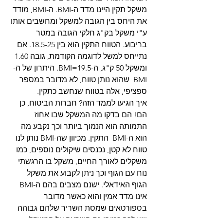
משקל תקין היינו מדד ה-BMI. ה-BMI, מודד 
את היחס בין הגובה למשקל ומחשבים אותו 
ע"י משקל בק"ג חלקי הגובה במטר 
בריבוע. הטווח התקין הוא בין 18.5-25. אם 
נתייחס למשל לדוגמה הקודמת, גובה 1.60 
ומשקל 50 ק"ג, ה-BMI=19.5. היתרון של ה-
BMI  שהוא נותן טווח, לא מדובר במספר 
ספציפי, אלה בטווח שנחשב כתקין. 
איך הגיעו לממד הזה? חברות הביטוח, כן 
הם! הם בדקו מה המשקל שבו אחוז 
התמותה הוא הנמוך ביותר וכך נקבע מה 
הוא ה-BMI  התקין. מכיוון שה-BMI נותן לנו 
טווח לא קטן, נכנסים שיקולים נוספים, כמו 
משקלים לאורך החיים, משקל בו הרגשתי 
נוח עם הגוף וכך ניתן לקבוע את משקל 
הגוף האידאלי. ישנם מצבים בהם ה-BMI  
אינו מדד אמין והוא כאשר מדובר 
בספורטאים שמסת השריר שלהם גבוהה 