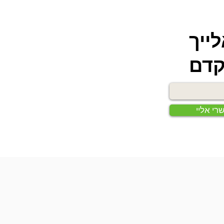
ייך
דם