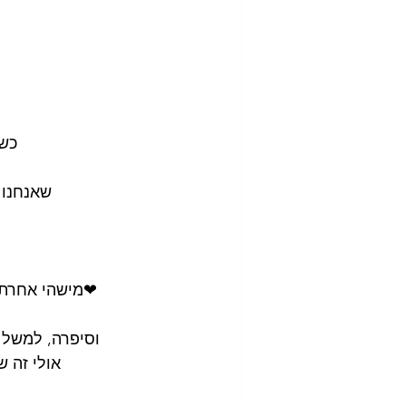
כשע
שאנחנו 
❤מישהי אחרת ס
וסיפרה, למשל "
אולי זה ש