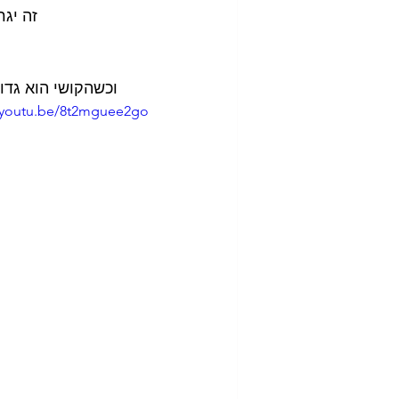
זה יגר
וכשהקושי הוא גדו
//youtu.be/8t2mguee2go